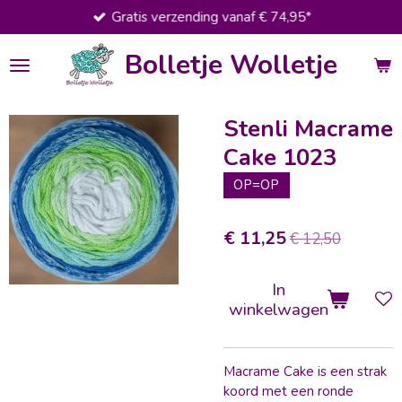
Gratis verzending vanaf € 74,95*
Ga
direct
Bolletje Wolletje
naar
de
hoofdinhoud
Stenli Macrame
Cake 1023
OP=OP
€ 11,25
€ 12,50
In
winkelwagen
Macrame Cake is een strak
koord met een ronde