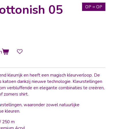
ottonish 05
OP = OP
n
end kleurrijk en heeft een magisch kleurverloop.
De
ls katoen dankzij nieuwe technologie.
Kleurstellingen
 om verbluffende en elegante combinaties te creëren,
f zomers shirt.
urstellingen, waaronder zowel natuurlijke
se kleuren.
/ 250 m
emium Acryl