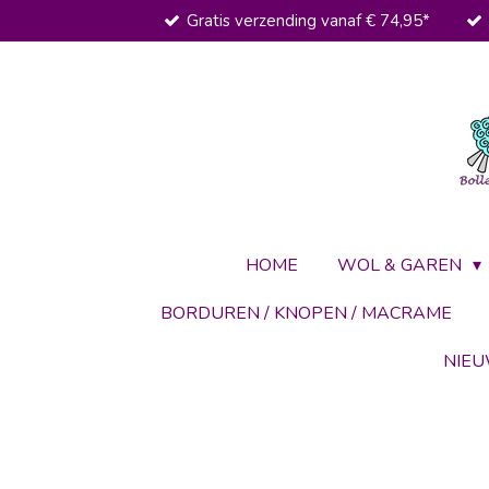
Gratis verzending vanaf € 74,95*
Ga
direct
naar
de
hoofdinhoud
HOME
WOL & GAREN
BORDUREN / KNOPEN / MACRAME
NIE