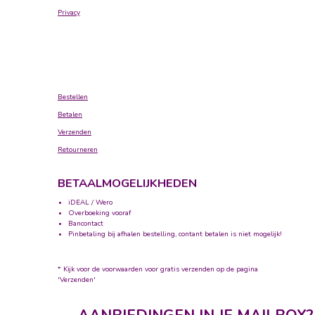
Privacy
Bestellen
Betalen
Verzenden
Retourneren
BETAALMOGELIJKHEDEN
iDEAL / Wero
Overboeking vooraf
Bancontact
Pinbetaling bij afhalen bestelling, contant betalen is niet mogelijk!
* Kijk voor de voorwaarden voor gratis verzenden op de pagina
'Verzenden'