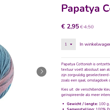
Papatya C
€ 2,95
€ 4,50
In winkelwage
Papatya Cottonish is ontzett
textuur voelt absoluut aan a
zijn zorgvuldig geselecteerd
zoals een sjaal, omslagdoek o
Kies uit de verschillende kle
geïnspireerde als meer inten
Gewicht / lengte:
100 g 
Samenstelling:
100% Pr