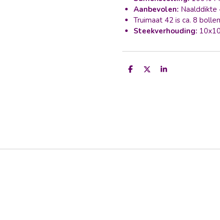
Aanbevolen:
Naalddikte 
Truimaat 42 is ca. 8 bolle
Steekverhouding:
10x10
D
D
S
e
e
h
l
e
a
e
l
r
n
e