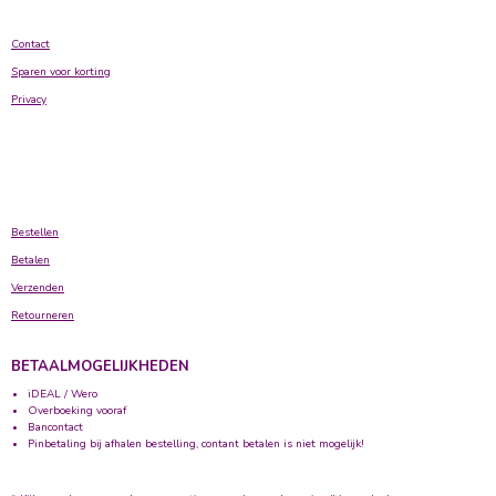
Contact
Sparen voor korting
Privacy
Bestellen
Betalen
Verzenden
Retourneren
BETAALMOGELIJKHEDEN
iDEAL / Wero
Overboeking vooraf
Bancontact
Pinbetaling bij afhalen bestelling, contant betalen is niet mogelijk!