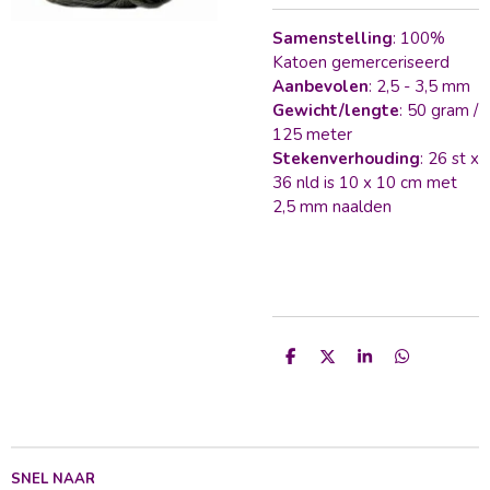
Samenstelling
: 100%
Katoen gemerceriseerd
Aanbevolen
: 2,5 - 3,5 mm
Gewicht/lengte
: 50 gram /
125 meter
Stekenverhouding
: 26 st x
36 nld is 10 x 10 cm met
2,5 mm naalden
D
D
S
D
e
e
h
e
l
e
a
l
e
l
r
e
n
e
n
SNEL NAAR