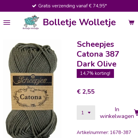
Gratis verzending vanaf € 74,95*
Ga
direct
Bolletje Wolletje
naar
de
hoofdinhoud
Scheepjes
Catona 387
Dark Olive
14,7% korting!
€ 2,55
In
winkelwagen
Artikelnummer:
1678-387