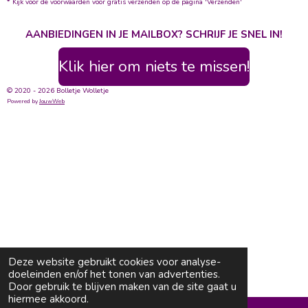
* Kijk voor de voorwaarden voor gratis verzenden op de pagina 'Verzenden'
AANBIEDINGEN IN JE MAILBOX? SCHRIJF JE SNEL IN!
Klik hier om niets te missen!
© 2020 - 2026 Bolletje Wolletje
Powered by
JouwWeb
Deze website gebruikt cookies voor analyse-
doeleinden en/of het tonen van advertenties.
Door gebruik te blijven maken van de site gaat u
hiermee akkoord.