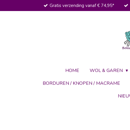
Gratis verzending vanaf € 74,95*
Ga
direct
naar
de
hoofdinhoud
HOME
WOL & GAREN
BORDUREN / KNOPEN / MACRAME
NIE