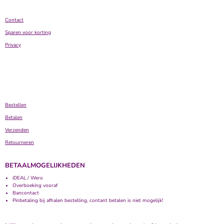
Contact
Sparen voor korting
Privacy
Bestellen
Betalen
Verzenden
Retourneren
BETAALMOGELIJKHEDEN
iDEAL / Wero
Overboeking vooraf
Bancontact
Pinbetaling bij afhalen bestelling, contant betalen is niet mogelijk!