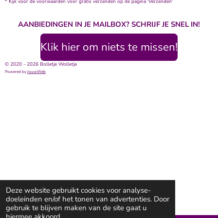
* Kijk voor de voorwaarden voor gratis verzenden op de pagina 'Verzenden'
AANBIEDINGEN IN JE MAILBOX? SCHRIJF JE SNEL IN!
Klik hier om niets te missen!
© 2020 - 2026 Bolletje Wolletje
Powered by
JouwWeb
Deze website gebruikt cookies voor analyse-
doeleinden en/of het tonen van advertenties. Door
gebruik te blijven maken van de site gaat u
hiermee akkoord.