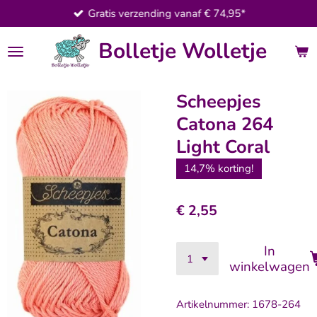
Gratis verzending vanaf € 74,95*
Ga
direct
Bolletje Wolletje
naar
de
hoofdinhoud
Scheepjes
Catona 264
Light Coral
14,7% korting!
€ 2,55
In
winkelwagen
Artikelnummer:
1678-264