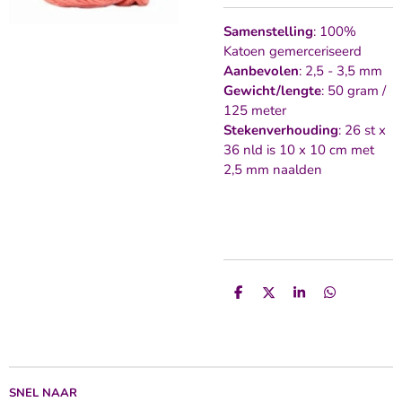
Samenstelling
: 100%
Katoen gemerceriseerd
Aanbevolen
: 2,5 - 3,5 mm
Gewicht/lengte
: 50 gram /
125 meter
Stekenverhouding
: 26 st x
36 nld is 10 x 10 cm met
2,5 mm naalden
D
D
S
D
e
e
h
e
l
e
a
l
e
l
r
e
n
e
n
SNEL NAAR