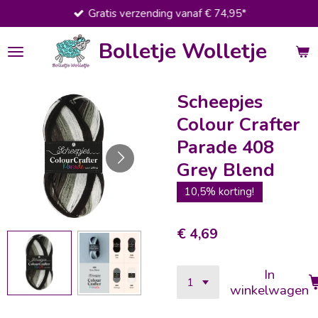
Gratis verzending vanaf € 74,95*
Ga
direct
Bolletje Wolletje
naar
de
hoofdinhoud
Scheepjes
Colour Crafter
Parade 408
Grey Blend
10,5% korting!
€ 4,69
In
winkelwagen