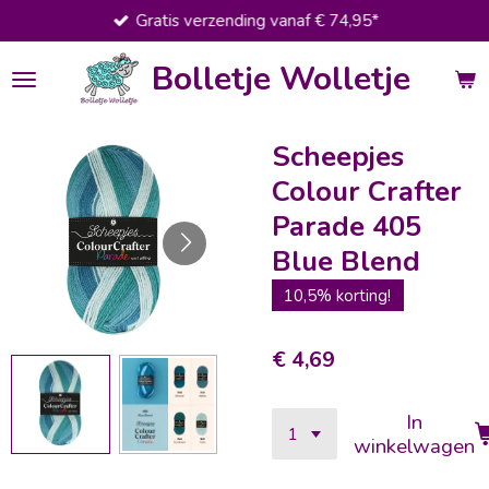
Gratis verzending vanaf € 74,95*
Ga
direct
Bolletje Wolletje
naar
de
hoofdinhoud
Scheepjes
Colour Crafter
Parade 405
Blue Blend
10,5% korting!
€ 4,69
In
winkelwagen