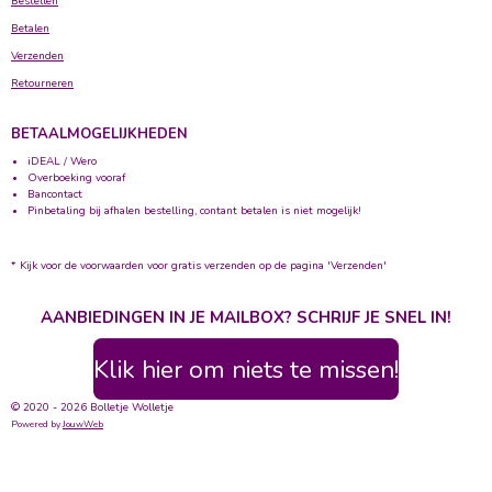
Bestellen
Betalen
Verzenden
Retourneren
BETAALMOGELIJKHEDEN
iDEAL / Wero
Overboeking vooraf
Bancontact
Pinbetaling bij afhalen bestelling, contant betalen is niet mogelijk!
* Kijk voor de voorwaarden voor gratis verzenden op de pagina 'Verzenden'
AANBIEDINGEN IN JE MAILBOX? SCHRIJF JE SNEL IN!
Klik hier om niets te missen!
© 2020 - 2026 Bolletje Wolletje
Powered by
JouwWeb